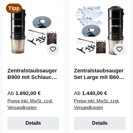
Tipp
Zentralstaubsauger
Zentralstaubsauger
B900 mit Schlauch-
Set Large mit B600,
Set On/Off
Schlauch-Set
On/Off, 6x
Regulärer Preis:
Regulärer Preis:
Ab
1.692,00 €
Ab
1.440,00 €
Saugdosen &
Preise inkl. MwSt. zzgl.
Preise inkl. MwSt. zzgl.
Installationsmaterial
Versandkosten
Versandkosten
Details
Details