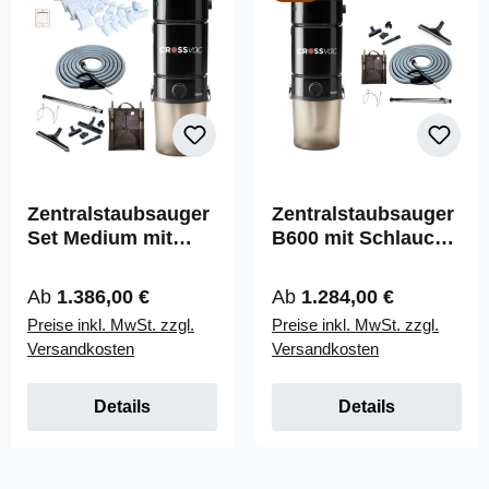
Zentralstaubsauger
Zentralstaubsauger
Set Medium mit
B600 mit Schlauch-
B600, Schlauch-Set
Set On/Off
On/Off, 3x
Regulärer Preis:
Regulärer Preis:
Ab
1.386,00 €
Ab
1.284,00 €
Saugdosen &
Preise inkl. MwSt. zzgl.
Preise inkl. MwSt. zzgl.
Installationsmaterial
Versandkosten
Versandkosten
Details
Details