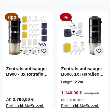
Rabatt
Tipp
%
Zentralstaubsauger
Zentralstaubsauger
B900 - 3x Retraflex -
B600, 1x Retraflex
Installationsmaterial
Schlaucheinzug
Länge:
12.2m
12m &
Installationsmaterial
Verkaufspreis:
Regulärer Preis:
1.140,00 €
1.599,00 €
Regulärer Preis:
Ab
2.790,00 €
(28.71% gespart)
Preise inkl. MwSt. zzgl.
Preise inkl. MwSt. zzgl.