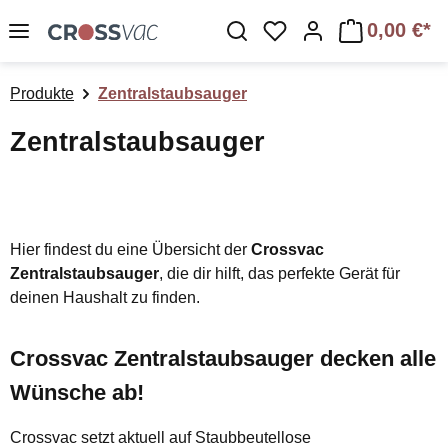
Zum Hauptinhalt springen
0,00 €*
Du hast 0 Produkte a
Produkte
Zentralstaubsauger
Zentralstaubsauger
Hier findest du eine Übersicht der
Crossvac
Zentralstaubsauger
, die dir hilft, das perfekte Gerät für
deinen Haushalt zu finden.
Crossvac Zentralstaubsauger decken alle
Wünsche ab!
Crossvac setzt aktuell auf Staubbeutellose