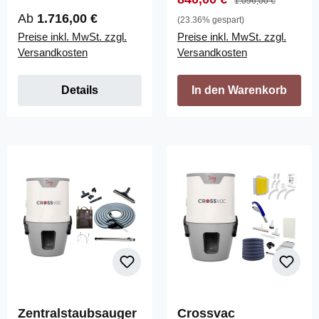
1.096,00 €
Installationsmaterial
Installationsmaterial
Regulärer Preis:
Ab
1.716,00 €
(23.36% gespart)
Preise inkl. MwSt. zzgl.
Preise inkl. MwSt. zzgl.
Versandkosten
Versandkosten
Details
In den Warenkorb
Zentralstaubsauger
Crossvac