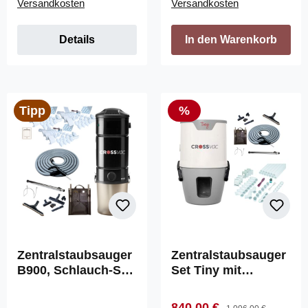
Versandkosten
Versandkosten
Details
In den Warenkorb
Rabatt
Tipp
%
Zentralstaubsauger
Zentralstaubsauger
B900, Schlauch-Set
Set Tiny mit
On/Off, 9x
Schlauch-Set, 3
Saugdosen &
Saugdosen und
Verkaufspreis:
Regulärer Preis:
840,00 €