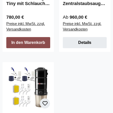
Tiny mit Schlauch-
Zentralstaubsauger
Set On/Off
Set Tiny Retraflex
Regulärer Preis:
Regulärer Preis:
780,00 €
Ab
960,00 €
Preise inkl. MwSt. zzgl.
Preise inkl. MwSt. zzgl.
Versandkosten
Versandkosten
In den Warenkorb
Details