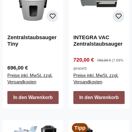
Zentralstaubsauger
INTEGRA VAC
Tiny
Zentralstaubsauger
Verkaufspreis:
Regulärer Preis:
720,00 €
780,00 €
(7.69%
Regulärer Preis:
696,00 €
gespart)
Preise inkl. MwSt. zzgl.
Preise inkl. MwSt. zzgl.
Versandkosten
Versandkosten
In den Warenkorb
In den Warenkorb
Tipp