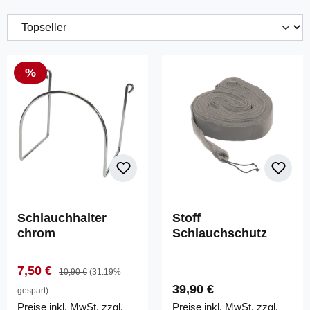
Rabatt
%
Schlauchhalter
Stoff
chrom
Schlauchschutz
Verkaufspreis:
Regulärer Preis:
7,50 €
10,90 €
(31.19%
Regulärer Preis:
39,90 €
gespart)
Preise inkl. MwSt. zzgl.
Preise inkl. MwSt. zzgl.