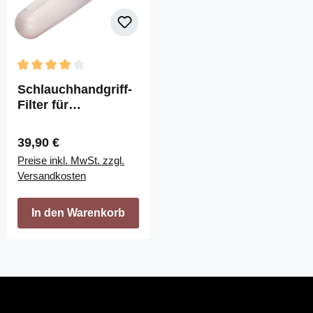
Durchschnittliche Bewertung von 4 von 5 Sternen
Schlauchhandgriff-
Filter für
Flüssigkeiten und
Feststoffe
Regulärer Preis:
39,90 €
Preise inkl. MwSt. zzgl.
Versandkosten
In den Warenkorb