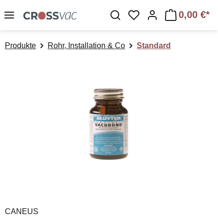
Zum Hauptinhalt springen
0,00 €*
Du hast 0 Produkte a
Produkte
Rohr, Installation & Co
Standard
Bildergalerie überspringen
CANEUS