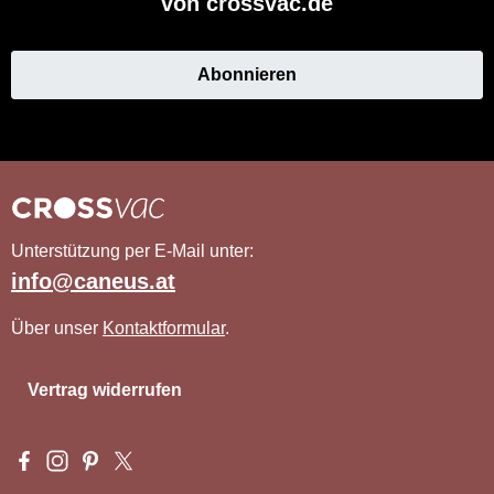
von crossvac.de
Abonnieren
Unterstützung per E-Mail unter:
info@caneus.at
Über unser
Kontaktformular
.
Vertrag widerrufen
Besuche uns auf Facebook – öffnet in neuem Tab (externer Li
Schau auf Instagram vorbei – öffnet in neuem Tab (externe
Lass dich auf Pinterest inspirieren – öffnet in neuem T
Folge uns auf X – öffnet in neuem Tab (externer L