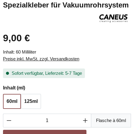
Spezialkleber für Vakuumrohrsystem
9,00 €
Inhalt:
60 Milliliter
Preise inkl. MwSt. zzgl. Versandkosten
Sofort verfügbar, Lieferzeit: 5-7 Tage
auswählen
Inhalt (ml)
60ml
125ml
Produkt Anzahl: Gib den gewünschten Wert ei
Flasche à 60ml