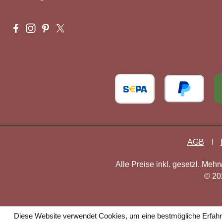
Besuche uns auf Facebook – öffnet in neuem Tab (externer L
Schau auf Instagram vorbei – öffnet in neuem Tab (extern
Lass dich auf Pinterest inspirieren – öffnet in neuem
Folge uns auf X – öffnet in neuem Tab (externer 
AGB
Alle Preise inkl. gesetzl. Mehr
© 20
Diese Website verwendet Cookies, um eine bestmögliche Erfahr