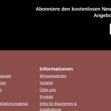
Abonniere den kostenlosen New
Angebo
Informationen
sauger
Wissenswertes
zug
Vorteile
o
Über uns
Kontakt
llationsmaterial
Infos für Bauherren &
Installateure