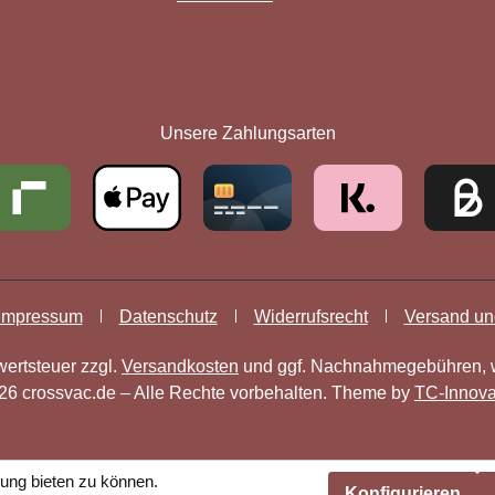
ink)
er Link)
 Tab (externer Link)
Link)
Unsere Zahlungsarten
Impressum
Datenschutz
Widerrufsrecht
Versand un
wertsteuer zzgl.
Versandkosten
und ggf. Nachnahmegebühren, w
26 crossvac.de – Alle Rechte vorbehalten. Theme by
TC-Innova
ung bieten zu können.
Konfigurieren