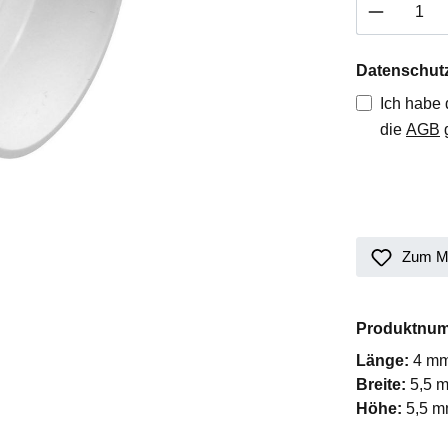
Produkt 
Datenschut
Ich habe
die
AGB
g
Zum Me
Produktnu
Länge:
4 m
Breite:
5,5 
Höhe:
5,5 