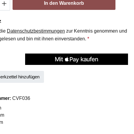
Anzahl: Gib den gewünschten Wert ein oder
In den Warenkorb
z
 die
Datenschutzbestimmungen
zur Kenntnis genommen und
elesen und bin mit ihnen einverstanden.
*
rkzettel hinzufügen
mmer:
CVF036
m
mm
mm