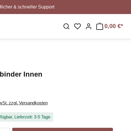
licher & schneller Support
0,00 €*
Du hast 0 Produkte au
binder Innen
MwSt. zzgl. Versandkosten
fügbar, Lieferzeit: 3-5 Tage