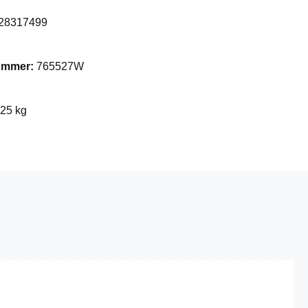
28317499
nummer:
765527W
025 kg