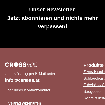
Unser Newsletter.
Jetzt abonnieren und nichts mehr
verpassen!
Produkte
Zentralstaub
Unterstützung per E-Mail unter:
Schlauchein
info@caneus.at
Zubehör & C
Über unser
Kontaktformular
.
Saugdosen
Rohre & Insta
Vertrag widerrufen