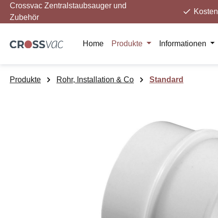
Crossvac Zentralstaubsauger und
m Hauptinhalt springen
Zur Suche springen
Zur Hauptnavigation springen
Kosten
Zubehör
Home
Produkte
Informationen
Produkte
Rohr, Installation & Co
Standard
Bildergalerie überspringen