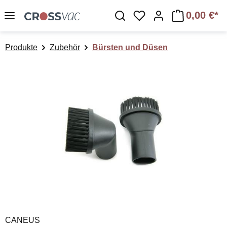
Zum Hauptinhalt springen
0,00 €*
Du hast 0 Produkte a
Produkte
Zubehör
Bürsten und Düsen
Bildergalerie überspringen
CANEUS