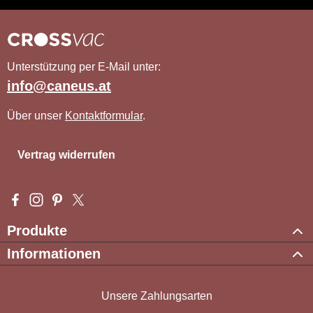
Unterstützung per E-Mail unter:
info@caneus.at
Über unser
Kontaktformular
.
Vertrag widerrufen
Besuche uns auf Facebook – öffnet in neuem Tab (externer Li
Schau auf Instagram vorbei – öffnet in neuem Tab (externe
Lass dich auf Pinterest inspirieren – öffnet in neuem T
Folge uns auf X – öffnet in neuem Tab (externer L
Produkte
Informationen
Unsere Zahlungsarten