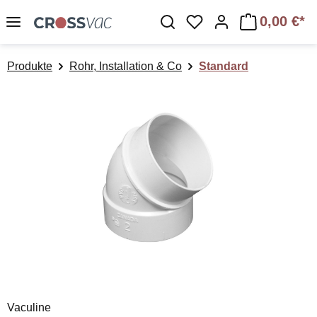
Zum Hauptinhalt springen
0,00 €*
Du hast 0 Produkte a
Produkte
Rohr, Installation & Co
Standard
Bildergalerie überspringen
Vaculine