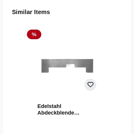
Produktgalerie überspringen
Similar Items
Rabatt
%
Edelstahl
Abdeckblende
Sockeleinkehrdüse