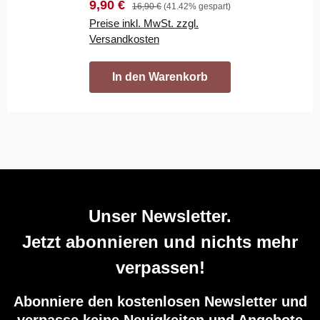
Verkaufspreis:
Regulärer Preis:
9,90 €
16,90 €
(41.42% gespart)
Preise inkl. MwSt. zzgl.
Versandkosten
In den Warenkorb
Unser Newsletter.
Jetzt abonnieren und nichts mehr
verpassen!
Abonniere den kostenlosen Newsletter und