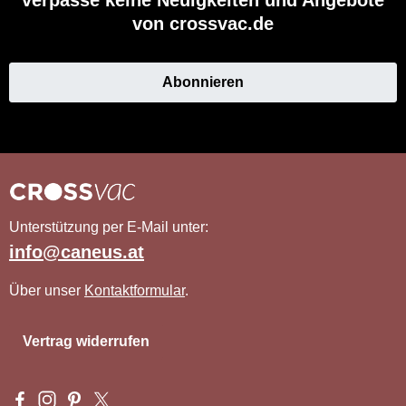
verpasse keine Neuigkeiten und Angebote
von crossvac.de
Abonnieren
Unterstützung per E-Mail unter:
info@caneus.at
Über unser
Kontaktformular
.
Vertrag widerrufen
Besuche uns auf Facebook – öffnet in neuem Tab (externer Li
Schau auf Instagram vorbei – öffnet in neuem Tab (externe
Lass dich auf Pinterest inspirieren – öffnet in neuem T
Folge uns auf X – öffnet in neuem Tab (externer L