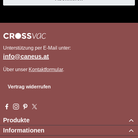
Unterstützung per E-Mail unter:
info@caneus.at
Über unser
Kontaktformular
.
Vertrag widerrufen
Besuche uns auf Facebook – öffnet in neuem Tab (externer Li
Schau auf Instagram vorbei – öffnet in neuem Tab (externe
Lass dich auf Pinterest inspirieren – öffnet in neuem T
Folge uns auf X – öffnet in neuem Tab (externer L
Produkte
Informationen